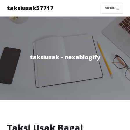
taksiusak57717
MENU
taksiusak - nexablogify
Taksi Uşak Bagaj